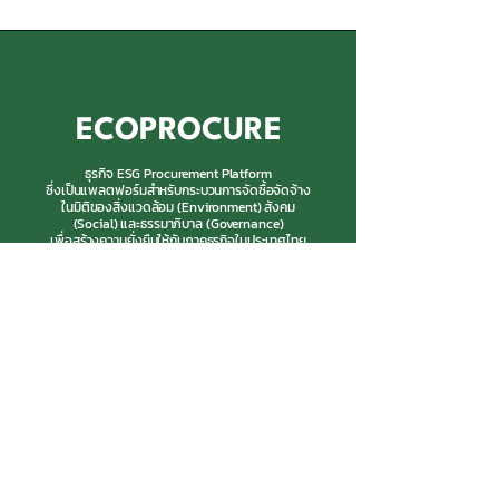
ECOPROCURE
ธุรกิจ ESG Procurement Platform
ซึ่งเป็นแพลตฟอร์มสำหรับกระบวนการจัดซื้อจัดจ้าง
ในมิติของสิ่งแวดล้อม (Environment) สังคม
(Social) และธรรมาภิบาล (Governance)
เพื่อสร้างความยั่งยืนให้กับภาคธุรกิจในประเทศไทย
บริษัท โกลบอล เอ็นเนอร์จี แมเนจเมนท์ จำกัด