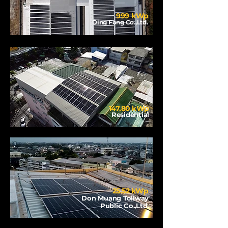
999 kWp
Ding Fong Co.,Ltd.
147.80 kWp
Residential
25.52 kWp
Don Muang Tollway
Public Co.,Ltd.