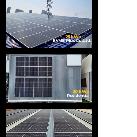
25 kWp
EVME Plus Co.,Ltd.
20 kWp
Residential